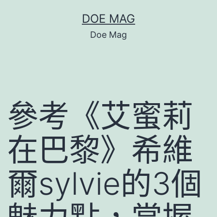
跳
DOE MAG
至
Doe Mag
主
要
內
容
參考《艾蜜莉
在巴黎》希維
爾sylvie的3個