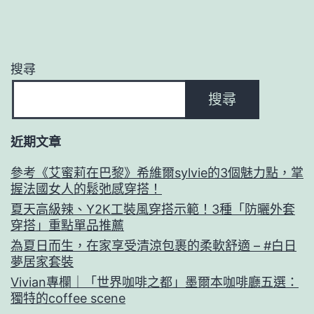
搜尋
搜尋
近期文章
參考《艾蜜莉在巴黎》希維爾sylvie的3個魅力點，掌
握法國女人的鬆弛感穿搭！
夏天高級辣、Y2K工裝風穿搭示範！3種「防曬外套
穿搭」重點單品推薦
為夏日而生，在家享受清涼包裹的柔軟舒適 – #白日
夢居家套裝
Vivian專欄｜「世界咖啡之都」墨爾本咖啡廳五選：
獨特的coffee scene