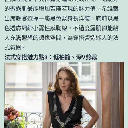
的微露肌最能增加若隱若現的魅力值。希維爾
出席晚宴選擇一襲黑色緊身長洋裝，胸前以黑
色透膚網紗小露性感胸線，不過度露肌卻能給
人充滿遐想的想像空間，為穿搭營造迷人的法
式氛圍。
法式穿搭魅力點3：低袖籠、深V剪裁