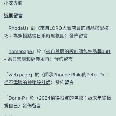
小安專欄
近期留言
「
RhodaU
」於〈
來自LORO人氣店員的飾品搭配技
巧，為穿搭點綴日系時髦氛圍
〉發佈留言
「
homepage
」於〈
來自首爾的設計師包件品牌autt
– 為日常調和經典永恆
〉發佈留言
「
web page
」於〈
師承Phoebe Philo的Peter Do：
從不露臉的神秘設計師
〉發佈留言
「
Doris-P
」於〈
2024值得投資的包款：歲末年終犒
賞自己
〉發佈留言