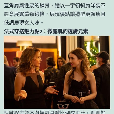
直角肩與性感的鎖骨，她以一字領斜肩洋裝不
經意展露肩頸線條，展現優點讓造型更顯瘦且
低調展現女人味。
法式穿搭魅力點2：微露肌的透膚元素
性感程度並不與裸露身體比例成正比，剛剛好