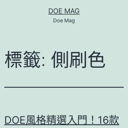
跳
DOE MAG
至
Doe Mag
主
要
內
標籤:
側刷色
容
DOE風格精選入門！16款