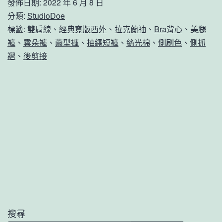
發佈日期:
2022 年 6 月 8 日
分類:
StudioDoe
標籤:
雙肩線
、
經典寬版西外
、
拉克蘭袖
、
Bra背心
、
美腿
褲
、
雲朵褲
、
繭型褲
、
抽繩短褲
、
絲光棉
、
側刷色
、
側抓
褶
、
後剪接
搜尋