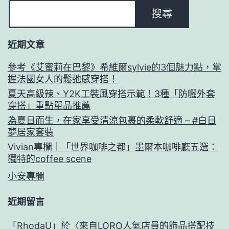
搜尋
近期文章
參考《艾蜜莉在巴黎》希維爾sylvie的3個魅力點，掌
握法國女人的鬆弛感穿搭！
夏天高級辣、Y2K工裝風穿搭示範！3種「防曬外套
穿搭」重點單品推薦
為夏日而生，在家享受清涼包裹的柔軟舒適 – #白日
夢居家套裝
Vivian專欄｜「世界咖啡之都」墨爾本咖啡廳五選：
獨特的coffee scene
小安專欄
近期留言
「
RhodaU
」於〈
來自LORO人氣店員的飾品搭配技