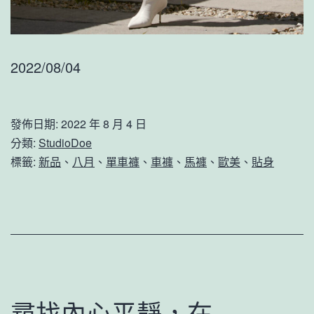
2022/08/04
發佈日期:
2022 年 8 月 4 日
分類:
StudioDoe
標籤:
新品
、
八月
、
單車褲
、
車褲
、
馬褲
、
歐美
、
貼身
尋找內心平靜，在