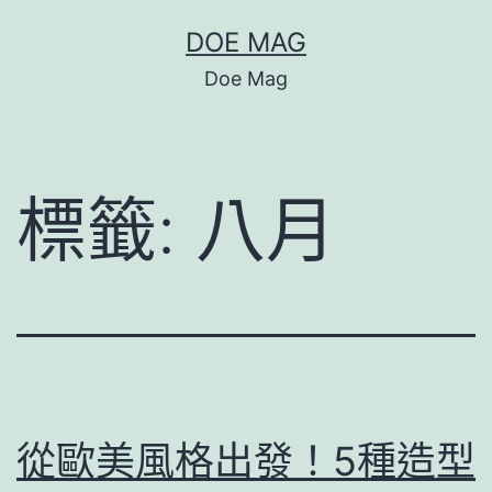
跳
DOE MAG
至
Doe Mag
主
要
內
標籤:
八月
容
從歐美風格出發！5種造型