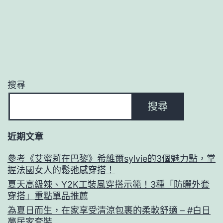
搜尋
搜尋
近期文章
參考《艾蜜莉在巴黎》希維爾sylvie的3個魅力點，掌
握法國女人的鬆弛感穿搭！
夏天高級辣、Y2K工裝風穿搭示範！3種「防曬外套
穿搭」重點單品推薦
為夏日而生，在家享受清涼包裹的柔軟舒適 – #白日
夢居家套裝