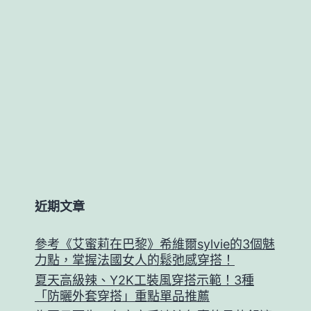
近期文章
參考《艾蜜莉在巴黎》希維爾sylvie的3個魅
力點，掌握法國女人的鬆弛感穿搭！
夏天高級辣、Y2K工裝風穿搭示範！3種
「防曬外套穿搭」重點單品推薦