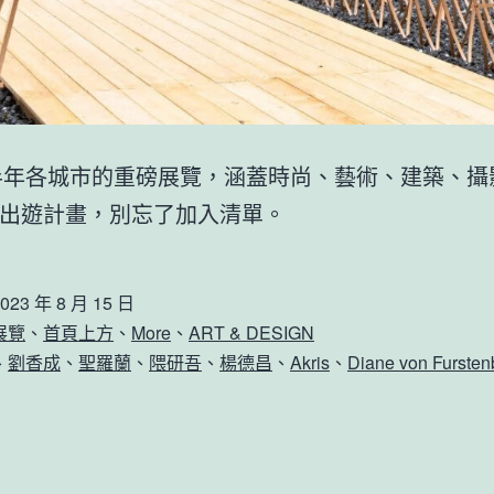
下半年各城市的重磅展覽，涵蓋時尚、藝術、建築、攝
出遊計畫，別忘了加入清單。
023 年 8 月 15 日
展覽
、
首頁上方
、
More
、
ART & DESIGN
、
劉香成
、
聖羅蘭
、
隈研吾
、
楊德昌
、
Akris
、
Diane von Fursten