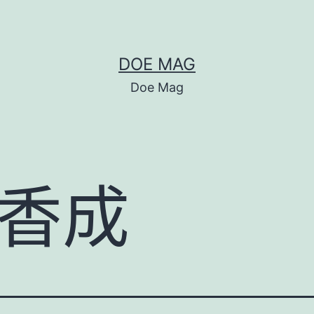
DOE MAG
Doe Mag
香成