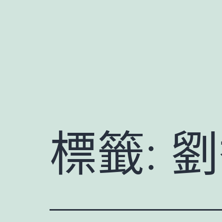
跳
至
主
要
內
容
標籤:
劉