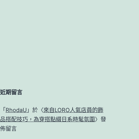
近期留言
「
RhodaU
」於〈
來自LORO人氣店員的飾
品搭配技巧，為穿搭點綴日系時髦氛圍
〉發
佈留言