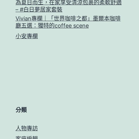
為夏日而生，在家享受清涼包裹的柔軟舒適
– #白日夢居家套裝
Vivian專欄｜「世界咖啡之都」墨爾本咖啡
廳五選：獨特的coffee scene
小安專欄
分類
人物專訪
客座編輯