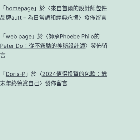
「
homepage
」於〈
來自首爾的設計師包件
品牌autt – 為日常調和經典永恆
〉發佈留言
「
web page
」於〈
師承Phoebe Philo的
Peter Do：從不露臉的神秘設計師
〉發佈留
言
「
Doris-P
」於〈
2024值得投資的包款：歲
末年終犒賞自己
〉發佈留言