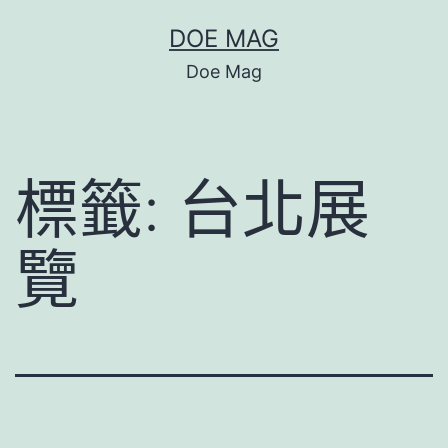
跳
DOE MAG
至
Doe Mag
主
要
內
標籤:
台北展
容
覽