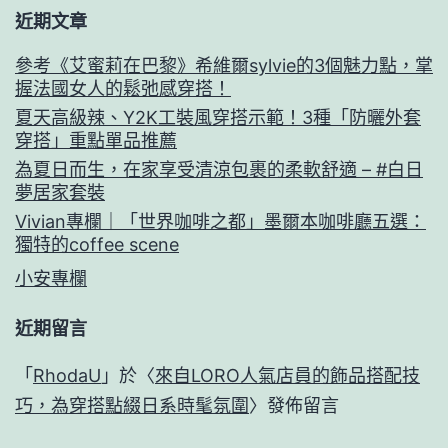
近期文章
參考《艾蜜莉在巴黎》希維爾sylvie的3個魅力點，掌
握法國女人的鬆弛感穿搭！
夏天高級辣、Y2K工裝風穿搭示範！3種「防曬外套
穿搭」重點單品推薦
為夏日而生，在家享受清涼包裹的柔軟舒適 – #白日
夢居家套裝
Vivian專欄｜「世界咖啡之都」墨爾本咖啡廳五選：
獨特的coffee scene
小安專欄
近期留言
「
RhodaU
」於〈
來自LORO人氣店員的飾品搭配技
巧，為穿搭點綴日系時髦氛圍
〉發佈留言