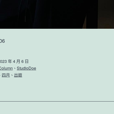
06
023 年 4 月 6 日
 Column
、
StudioDoe
、
四月
、
出遊