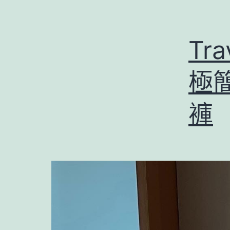
Tr
極
褲