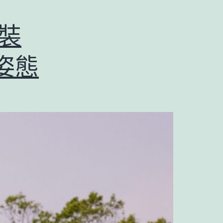
輕裝
姿態