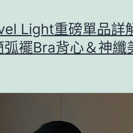
avel Light重磅單品詳
簡弧襬Bra背心＆神纖