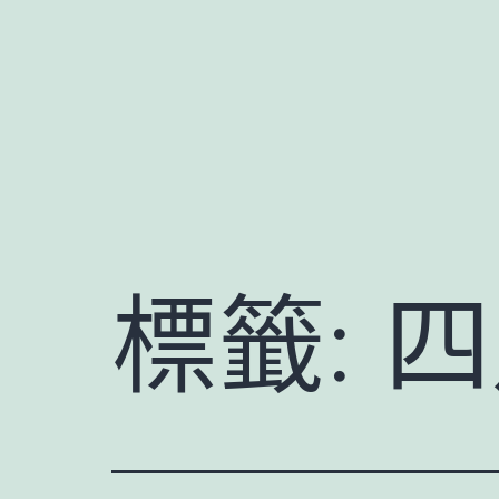
跳
至
主
要
內
容
標籤:
四