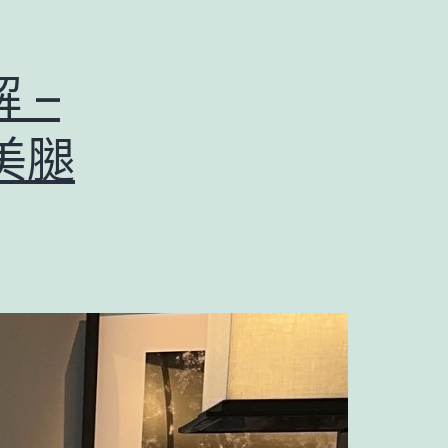
解 –
美腿