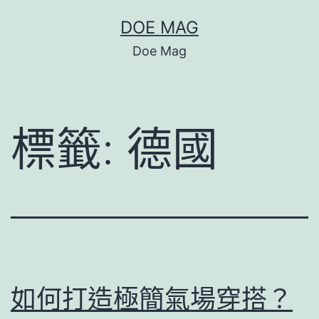
跳
DOE MAG
至
Doe Mag
主
要
內
標籤:
德國
容
如何打造極簡氣場穿搭？