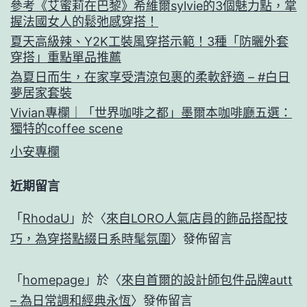
參考《艾蜜莉在巴黎》希維爾sylvie的3個魅力點，掌
握法國女人的鬆弛感穿搭！
夏天高級辣、Y2K工裝風穿搭示範！3種「防曬外套
穿搭」重點單品推薦
為夏日而生，在家享受清涼包裹的柔軟舒適 – #白日
夢居家套裝
Vivian專欄｜「世界咖啡之都」墨爾本咖啡廳五選：
獨特的coffee scene
小安專欄
近期留言
「
RhodaU
」於〈
來自LORO人氣店員的飾品搭配技
巧，為穿搭點綴日系時髦氛圍
〉發佈留言
「
homepage
」於〈
來自首爾的設計師包件品牌autt
– 為日常調和經典永恆
〉發佈留言