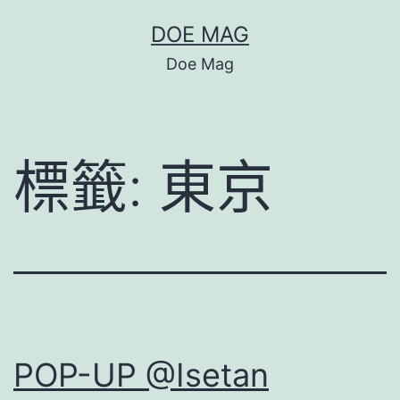
跳
DOE MAG
至
Doe Mag
主
要
內
標籤:
東京
容
POP-UP @Isetan