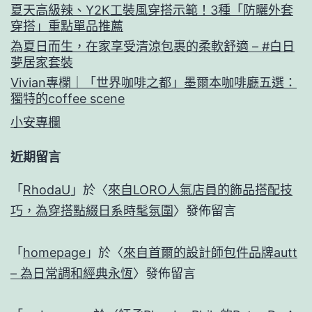
夏天高級辣、Y2K工裝風穿搭示範！3種「防曬外套
穿搭」重點單品推薦
為夏日而生，在家享受清涼包裹的柔軟舒適 – #白日
夢居家套裝
Vivian專欄｜「世界咖啡之都」墨爾本咖啡廳五選：
獨特的coffee scene
小安專欄
近期留言
「
RhodaU
」於〈
來自LORO人氣店員的飾品搭配技
巧，為穿搭點綴日系時髦氛圍
〉發佈留言
「
homepage
」於〈
來自首爾的設計師包件品牌autt
– 為日常調和經典永恆
〉發佈留言