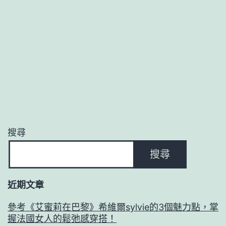
搜尋
搜尋
近期文章
參考《艾蜜莉在巴黎》希維爾sylvie的3個魅力點，掌
握法國女人的鬆弛感穿搭！