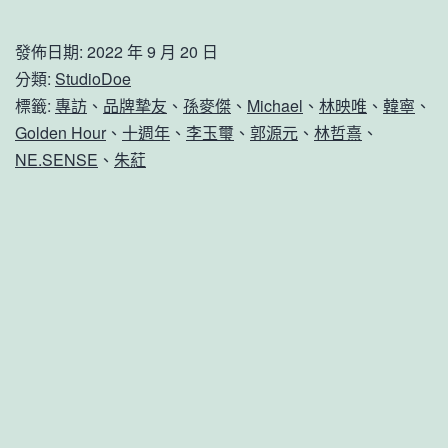
發佈日期:
2022 年 9 月 20 日
分類:
StudioDoe
標籤:
專訪
、
品牌摯友
、
孫麥傑
、
Michael
、
林映唯
、
韓寧
、
Golden Hour
、
十週年
、
李玉璽
、
郭源元
、
林哲熹
、
NE.SENSE
、
朱葒