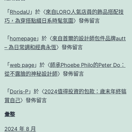
「
RhodaU
」於〈
來自LORO人氣店員的飾品搭配技
巧，為穿搭點綴日系時髦氛圍
〉發佈留言
「
homepage
」於〈
來自首爾的設計師包件品牌autt
– 為日常調和經典永恆
〉發佈留言
「
web page
」於〈
師承Phoebe Philo的Peter Do：
從不露臉的神秘設計師
〉發佈留言
「
Doris-P
」於〈
2024值得投資的包款：歲末年終犒
賞自己
〉發佈留言
彙整
2024 年 8 月