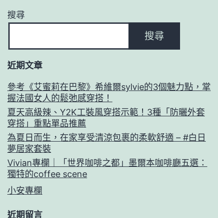
搜尋
搜尋
近期文章
參考《艾蜜莉在巴黎》希維爾sylvie的3個魅力點，掌
握法國女人的鬆弛感穿搭！
夏天高級辣、Y2K工裝風穿搭示範！3種「防曬外套
穿搭」重點單品推薦
為夏日而生，在家享受清涼包裹的柔軟舒適 – #白日
夢居家套裝
Vivian專欄｜「世界咖啡之都」墨爾本咖啡廳五選：
獨特的coffee scene
小安專欄
近期留言