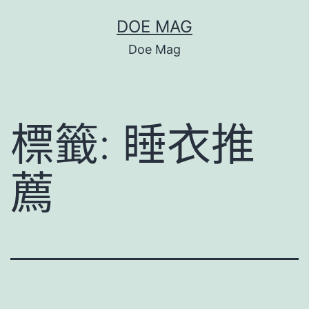
跳
DOE MAG
至
Doe Mag
主
要
內
標籤:
睡衣推
容
薦