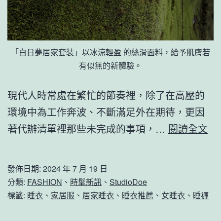
「白日夢居家套裝」以冰涼輕盈 的絲滑面料，給予肌膚若
有似無的新體驗。
現代人時常處在繁忙的節奏裡，除了在高壓的
環境中為工作奔波、不斷滿足外在期待，更因
為
著代辦清單裡那些未完成的事項，…
閱讀全文
夏
日
發佈日期:
2024 年 7 月 19 日
而
分類:
FASHION
、
時髦新訊
、
StudioDoe
生
標籤:
睡衣
、
家居服
、
居家睡衣
、
睡衣推薦
、
女睡衣
、
睡褲
在