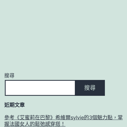
家
享
受
清
涼
包
裹
的
搜尋
柔
搜尋
軟
舒
近期文章
適
參考《艾蜜莉在巴黎》希維爾sylvie的3個魅力點，掌
–
握法國女人的鬆弛感穿搭！