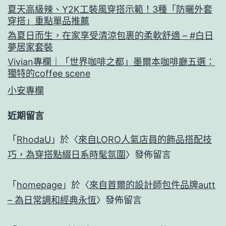
#
夏天高級辣、Y2K工裝風穿搭示範！3種「防曬外套
白
穿搭」重點單品推薦
為夏日而生，在家享受清涼包裹的柔軟舒適 – #白日
日
夢居家套裝
夢
Vivian專欄｜「世界咖啡之都」墨爾本咖啡廳五選：
居
獨特的coffee scene
家
小安專欄
套
近期留言
裝
「
RhodaU
」於〈
來自LORO人氣店員的飾品搭配技
巧，為穿搭點綴日系時髦氛圍
〉發佈留言
「
homepage
」於〈
來自首爾的設計師包件品牌autt
– 為日常調和經典永恆
〉發佈留言