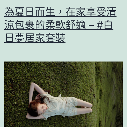
為夏日而生，在家享受清
涼包裹的柔軟舒適 – #白
日夢居家套裝