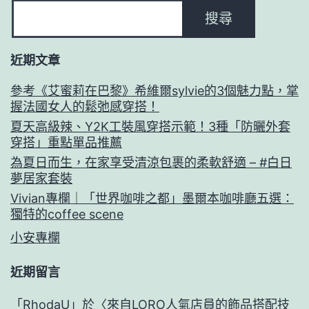
搜尋
近期文章
參考《艾蜜莉在巴黎》希維爾sylvie的3個魅力點，掌
握法國女人的鬆弛感穿搭！
夏天高級辣、Y2K工裝風穿搭示範！3種「防曬外套
穿搭」重點單品推薦
為夏日而生，在家享受清涼包裹的柔軟舒適 – #白日
夢居家套裝
Vivian專欄｜「世界咖啡之都」墨爾本咖啡廳五選：
獨特的coffee scene
小安專欄
近期留言
「
RhodaU
」於〈
來自LORO人氣店員的飾品搭配技