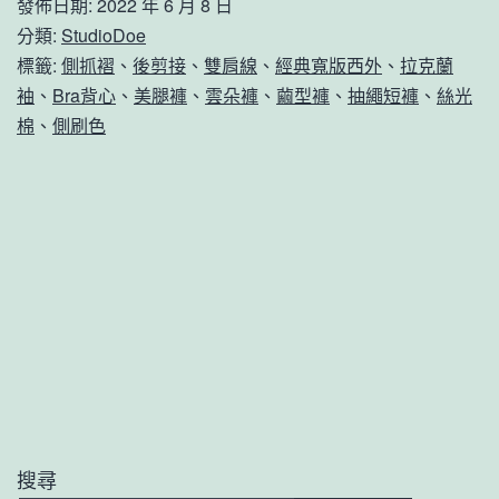
發佈日期:
2022 年 6 月 8 日
分類:
StudioDoe
標籤:
側抓褶
、
後剪接
、
雙肩線
、
經典寬版西外
、
拉克蘭
袖
、
Bra背心
、
美腿褲
、
雲朵褲
、
繭型褲
、
抽繩短褲
、
絲光
棉
、
側刷色
搜尋