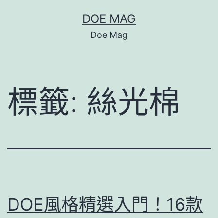
跳
DOE MAG
至
Doe Mag
主
要
內
標籤:
絲光棉
容
DOE風格精選入門！16款