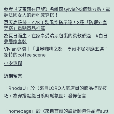
參考《艾蜜莉在巴黎》希維爾sylvie的3個魅力點，掌
握法國女人的鬆弛感穿搭！
夏天高級辣、Y2K工裝風穿搭示範！3種「防曬外套
穿搭」重點單品推薦
為夏日而生，在家享受清涼包裹的柔軟舒適 – #白日
夢居家套裝
Vivian專欄｜「世界咖啡之都」墨爾本咖啡廳五選：
獨特的coffee scene
小安專欄
近期留言
「
RhodaU
」於〈
來自LORO人氣店員的飾品搭配技
巧，為穿搭點綴日系時髦氛圍
〉發佈留言
「
homepage
」於〈
來自首爾的設計師包件品牌autt