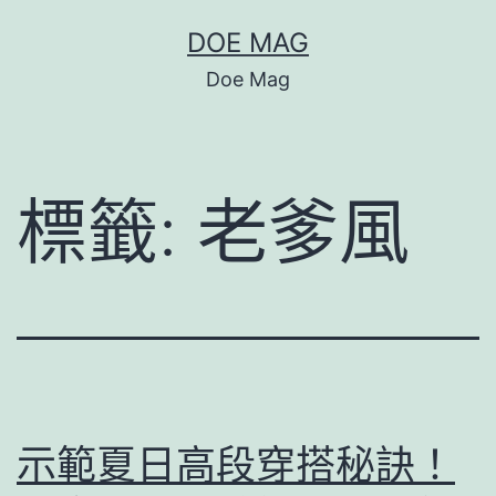
跳
DOE MAG
至
Doe Mag
主
要
內
標籤:
老爹風
容
示範夏日高段穿搭秘訣！