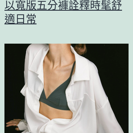
以寬版五分褲詮釋時髦舒
適日常