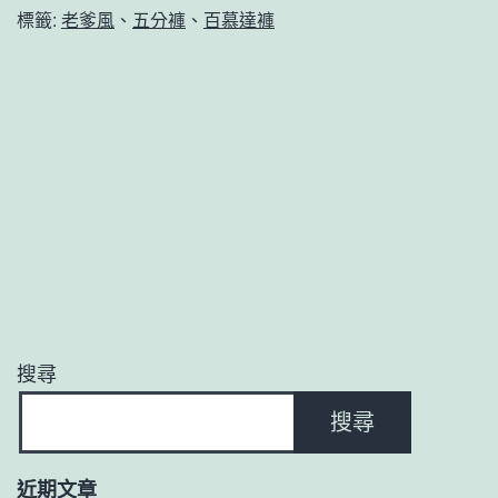
標籤:
老爹風
、
五分褲
、
百慕達褲
搜尋
搜尋
近期文章