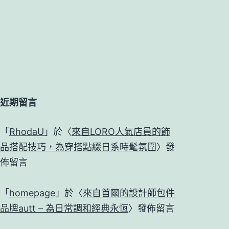
近期留言
「
RhodaU
」於〈
來自LORO人氣店員的飾
品搭配技巧，為穿搭點綴日系時髦氛圍
〉發
佈留言
「
homepage
」於〈
來自首爾的設計師包件
品牌autt – 為日常調和經典永恆
〉發佈留言