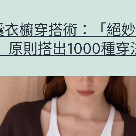
囊衣櫥穿搭術：「絕妙
」原則搭出1000種穿