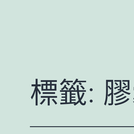
跳
至
主
要
內
容
標籤:
膠