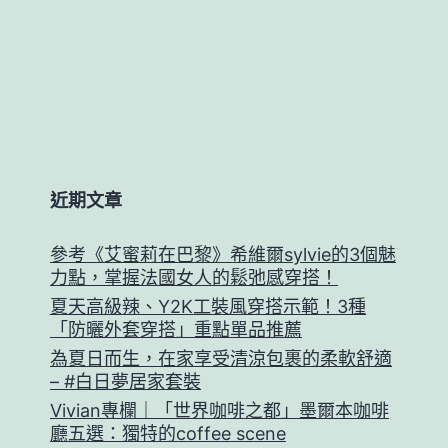
近期文章
參考《艾蜜莉在巴黎》希維爾sylvie的3個魅
力點，掌握法國女人的鬆弛感穿搭！
夏天高級辣、Y2K工裝風穿搭示範！3種
「防曬外套穿搭」重點單品推薦
為夏日而生，在家享受清涼包裹的柔軟舒適
– #白日夢居家套裝
Vivian專欄｜「世界咖啡之都」墨爾本咖啡
廳五選：獨特的coffee scene