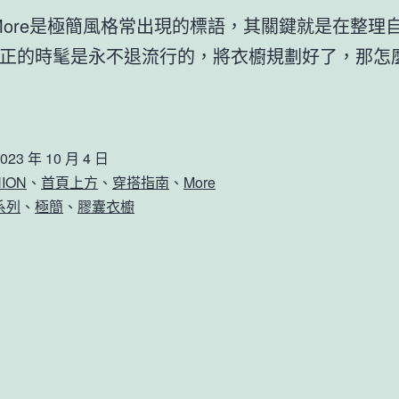
 is More是極簡風格常出現的標語，其關鍵就是在整理
正的時髦是永不退流行的，將衣櫥規劃好了，那怎
023 年 10 月 4 日
ION
、
首頁上方
、
穿搭指南
、
More
系列
、
極簡
、
膠囊衣櫥