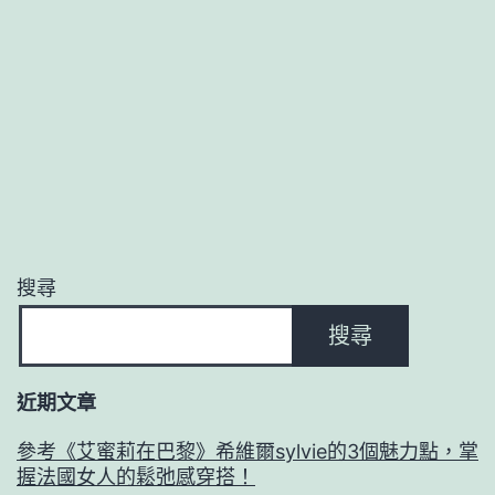
黎》
希
維
爾
sylvie
的
3
個
搜尋
魅
搜尋
力
點，
近期文章
掌
參考《艾蜜莉在巴黎》希維爾sylvie的3個魅力點，掌
握
握法國女人的鬆弛感穿搭！