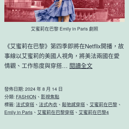
艾蜜莉在巴黎 Emily in Paris 劇照
《艾蜜莉在巴黎》第四季即將在Netflix開播，故
事線以艾蜜莉的美國人視角，將美法兩國在愛
參
情觀、工作態度與穿搭…
閱讀全文
考
《艾
發佈日期:
2024 年 8 月 14 日
蜜
分類:
FASHION
、
影視焦點
莉
標籤:
法式穿搭
、
法式內衣
、
鬆弛感穿搭
、
艾蜜莉在巴黎
、
Emily in Paris
、
艾蜜莉在巴黎穿搭
、
艾蜜莉在巴黎4
在
巴