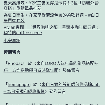
法
夏天高級辣、Y2K工裝風穿搭示範！3種「防曬外套
穿搭」重點單品推薦
國
為夏日而生，在家享受清涼包裹的柔軟舒適 – #白日
女
夢居家套裝
人
Vivian專欄｜「世界咖啡之都」墨爾本咖啡廳五選：
獨特的coffee scene
的
小安專欄
鬆
弛
近期留言
感
「
RhodaU
」於〈
來自LORO人氣店員的飾品搭配技
穿
巧，為穿搭點綴日系時髦氛圍
〉發佈留言
搭！
「
homepage
」於〈
來自首爾的設計師包件品牌autt
– 為日常調和經典永恆
〉發佈留言