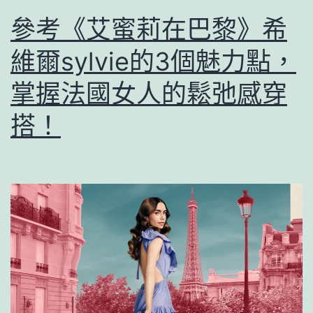
參考《艾蜜莉在巴黎》希
維爾sylvie的3個魅力點，
掌握法國女人的鬆弛感穿
搭！