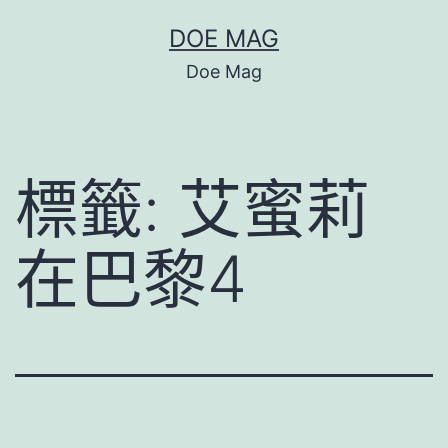
跳
DOE MAG
至
Doe Mag
主
要
內
標籤:
艾蜜莉
容
在巴黎4