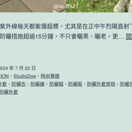
紫外線每天都紫爆超標，尤其是在正中午烈陽直射
防曬措施超過15分鐘，不只會曬黑、曬老，更…
閱
024 年 7 月 22 日
ION
、
StudioDoe
、
時尚專題
外套
、
防曬衣
、
防曬褲
、
防曬帽
、
防曬服
、
防曬外套穿搭
、
防曬
oe 防曬外套