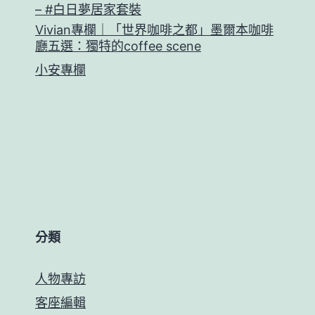
– #白日夢居家套裝
Vivian專欄｜「世界咖啡之都」墨爾本咖啡
廳五選：獨特的coffee scene
小安專欄
分類
人物專訪
客座編輯