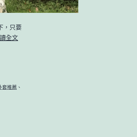
下，只要
夏
讀全文
天
高
級
辣、
外套推薦
、
Y2K
工
裝
風
穿