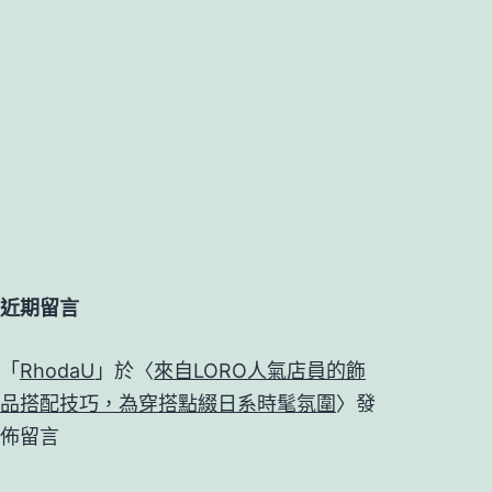
搭
示
範！
3
種
「防
曬
外
近期留言
套
穿
「
RhodaU
」於〈
來自LORO人氣店員的飾
搭」
品搭配技巧，為穿搭點綴日系時髦氛圍
〉發
重
佈留言
點