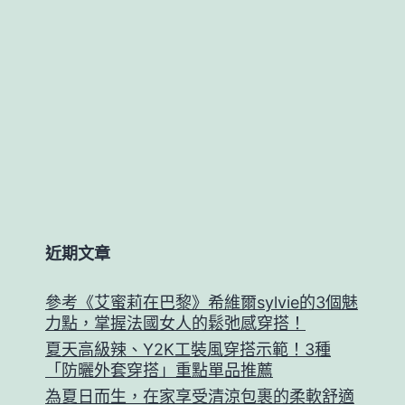
近期文章
參考《艾蜜莉在巴黎》希維爾sylvie的3個魅
力點，掌握法國女人的鬆弛感穿搭！
夏天高級辣、Y2K工裝風穿搭示範！3種
「防曬外套穿搭」重點單品推薦
為夏日而生，在家享受清涼包裹的柔軟舒適