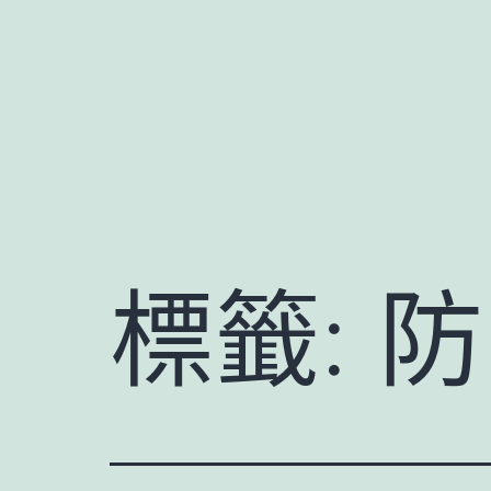
跳
至
主
要
內
容
標籤:
防