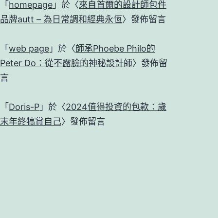
單
「
homepage
」於〈
來自首爾的設計師包件
品
品牌autt – 為日常調和經典永恆
〉發佈留言
推
「
web page
」於〈
師承Phoebe Philo的
薦
Peter Do：從不露臉的神秘設計師
〉發佈留
言
「
Doris-P
」於〈
2024值得投資的包款：歲
末年終犒賞自己
〉發佈留言