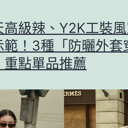
天高級辣、Y2K工裝風
示範！3種「防曬外套
」重點單品推薦