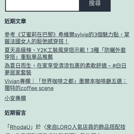
搜尋
近期文章
參考《艾蜜莉在巴黎》希維爾sylvie的3個魅力點，掌
握法國女人的鬆弛感穿搭！
夏天高級辣、Y2K工裝風穿搭示範！3種「防曬外套
穿搭」重點單品推薦
為夏日而生，在家享受清涼包裹的柔軟舒適 – #白日
夢居家套裝
Vivian專欄｜「世界咖啡之都」墨爾本咖啡廳五選：
獨特的coffee scene
小安專欄
近期留言
「
RhodaU
」於〈
來自LORO人氣店員的飾品搭配技