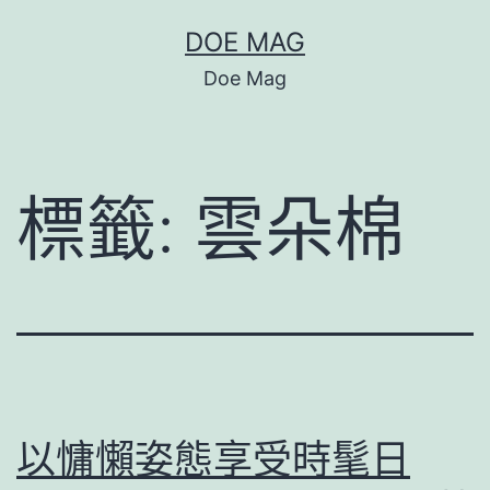
跳
DOE MAG
至
Doe Mag
主
要
內
標籤:
雲朵棉
容
以慵懶姿態享受時髦日