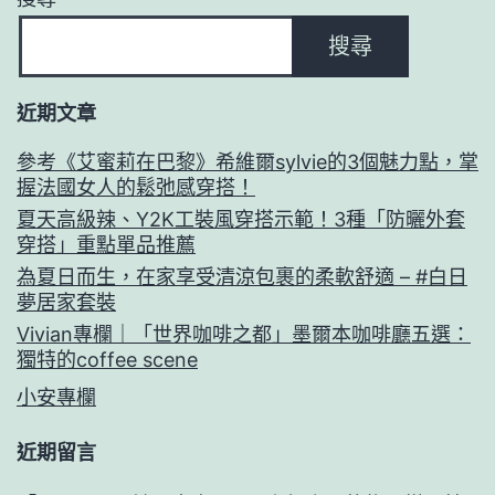
搜尋
近期文章
參考《艾蜜莉在巴黎》希維爾sylvie的3個魅力點，掌
握法國女人的鬆弛感穿搭！
夏天高級辣、Y2K工裝風穿搭示範！3種「防曬外套
穿搭」重點單品推薦
為夏日而生，在家享受清涼包裹的柔軟舒適 – #白日
夢居家套裝
Vivian專欄｜「世界咖啡之都」墨爾本咖啡廳五選：
獨特的coffee scene
小安專欄
近期留言