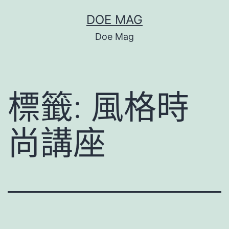
跳
DOE MAG
至
Doe Mag
主
要
內
標籤:
風格時
容
尚講座