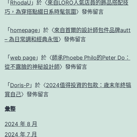
「
RhodaU
」於〈
來自LORO人氣店員的飾品搭配技
巧，為穿搭點綴日系時髦氛圍
〉發佈留言
「
homepage
」於〈
來自首爾的設計師包件品牌autt
– 為日常調和經典永恆
〉發佈留言
「
web page
」於〈
師承Phoebe Philo的Peter Do：
從不露臉的神秘設計師
〉發佈留言
「
Doris-P
」於〈
2024值得投資的包款：歲末年終犒
賞自己
〉發佈留言
彙整
2024 年 8 月
2024 年 7 月