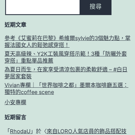
搜尋
近期文章
參考《艾蜜莉在巴黎》希維爾sylvie的3個魅力點，掌
握法國女人的鬆弛感穿搭！
夏天高級辣、Y2K工裝風穿搭示範！3種「防曬外套
穿搭」重點單品推薦
為夏日而生，在家享受清涼包裹的柔軟舒適 – #白日
夢居家套裝
Vivian專欄｜「世界咖啡之都」墨爾本咖啡廳五選：
獨特的coffee scene
小安專欄
近期留言
「
RhodaU
」於〈
來自LORO人氣店員的飾品搭配技