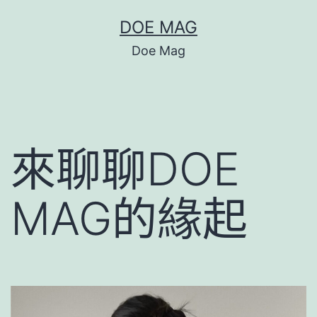
跳
DOE MAG
至
Doe Mag
主
要
內
容
來聊聊DOE
MAG的緣起