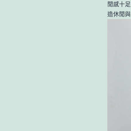
閒感十足
造休閒與