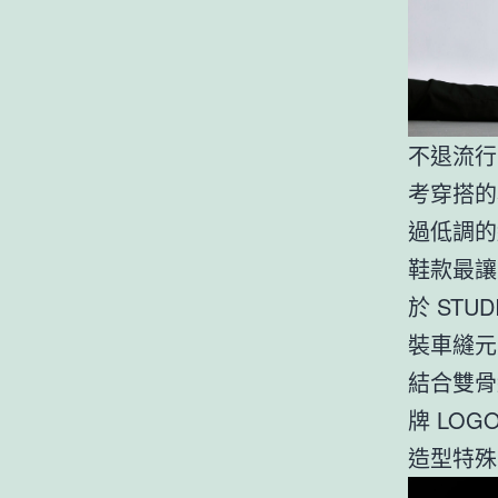
不退流行
考穿搭的
過低調的
鞋款最讓
於 STU
裝車縫元
結合雙骨
牌 LO
造型特殊