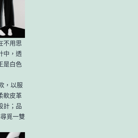
在不用思
計中，透
正是白色
款，以服
柔軟皮革
設計；品
在尋覓一雙