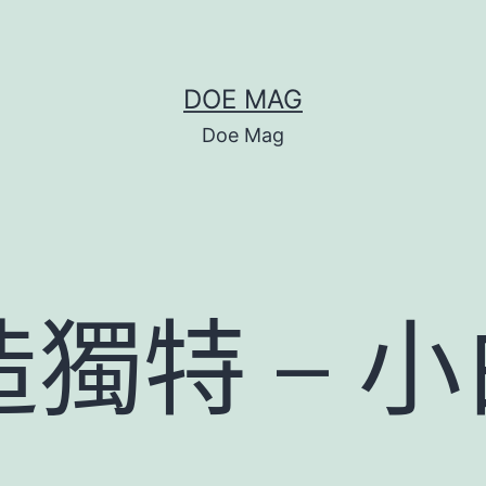
DOE MAG
Doe Mag
獨特 – 