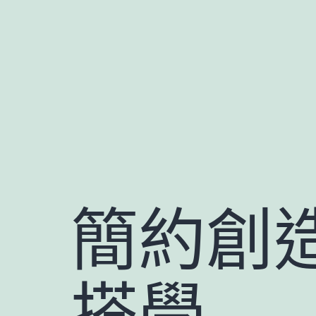
跳
至
主
要
內
容
簡約創造
搭學