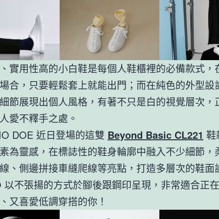
、實用性高的小白鞋是每個人鞋櫃裡的必備款式，
場合，只要輕鬆套上就能出門；而在純色的外型設
細節展現出個人風格，有著不只是白的視覺層次，
人愛不釋手之處。
DIO DOE 近日登場的這雙
Beyond Basic CL221
鞋
素為靈感，在標誌性的鞋身輪廓中融入不少細節，
線、側邊拼接車縫爬線等亮點，打造多層次的鞋面
GO 以不張揚的方式於腳後跟鋼印呈現，非常適合正
、又喜愛低調穿搭的你！