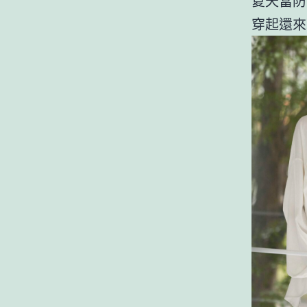
夏天當防
穿起還來