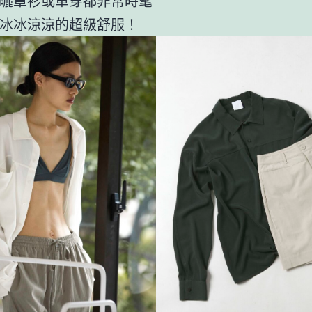
曬罩衫或單穿都非常時髦
冰冰涼涼的超級舒服！