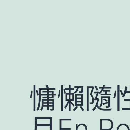
跳
至
主
要
內
容
慵懶隨性
月En R