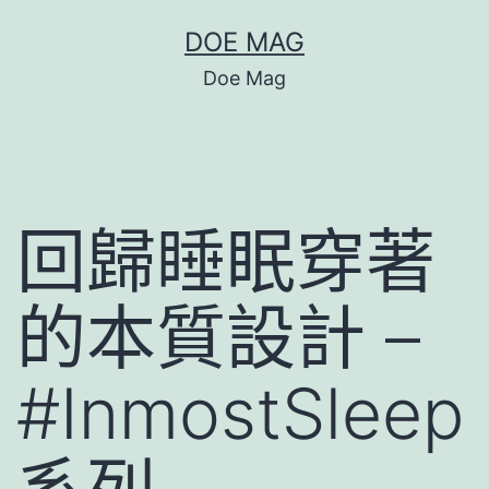
跳
DOE MAG
至
Doe Mag
主
要
內
容
回歸睡眠穿著
的本質設計 –
#InmostSleep