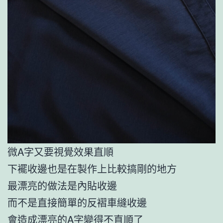
微A字又要視覺效果直順
下襬收邊也是在製作上比較搞剛的地方
最漂亮的做法是內貼收邊
而不是直接簡單的反褶車縫收邊
會造成漂亮的A字變得不直順了