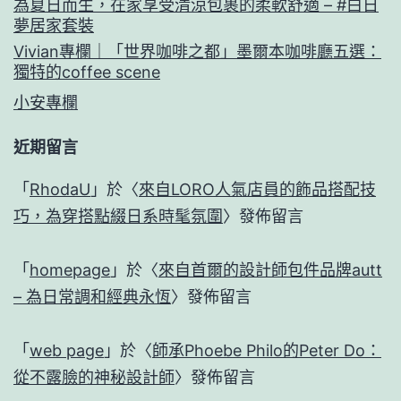
為夏日而生，在家享受清涼包裹的柔軟舒適 – #白日
夢居家套裝
Vivian專欄｜「世界咖啡之都」墨爾本咖啡廳五選：
獨特的coffee scene
小安專欄
近期留言
「
RhodaU
」於〈
來自LORO人氣店員的飾品搭配技
巧，為穿搭點綴日系時髦氛圍
〉發佈留言
「
homepage
」於〈
來自首爾的設計師包件品牌autt
– 為日常調和經典永恆
〉發佈留言
「
web page
」於〈
師承Phoebe Philo的Peter Do：
從不露臉的神秘設計師
〉發佈留言