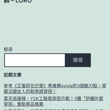
飾 – LORO
搜尋
搜尋
近期文章
參考《艾蜜莉在巴黎》希維爾sylvie的3個魅力點，掌
握法國女人的鬆弛感穿搭！
夏天高級辣、Y2K工裝風穿搭示範！3種「防曬外套
穿搭」重點單品推薦