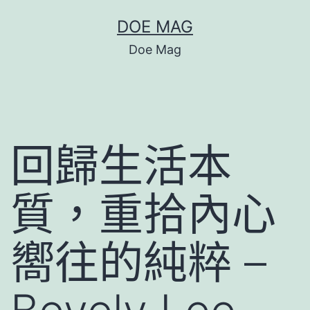
跳
DOE MAG
至
Doe Mag
主
要
內
容
回歸生活本
質，重拾內心
嚮往的純粹 –