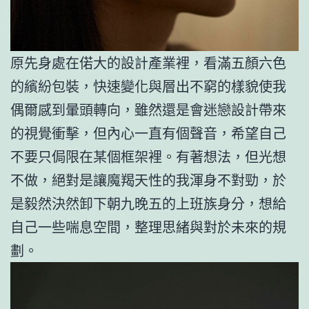
原先身處在偌大的設計產業裡，看滿五顏六色
的繽紛包裝，快速變化與層出不窮的樣貌使我
偶爾感到暈頭轉向，雖然還是會迷戀設計帶來
的視覺衝擊，但內心一直有個聲音，希望自己
不要只侷限在某個框架裡。有著想法，但光想
不做，絕對是讓魔羯天性的我渾身不對勁，於
是毅然決然卸下朝九晚五的上班族身分，想給
自己一些喘息空間，整理思緒與對於未來的規
劃。