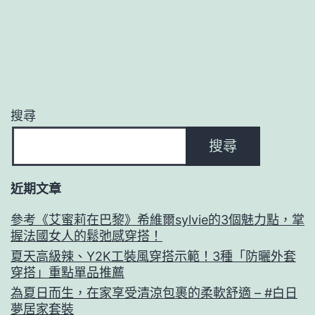
搜尋
搜尋
近期文章
參考《艾蜜莉在巴黎》希維爾sylvie的3個魅力點，掌
握法國女人的鬆弛感穿搭！
夏天高級辣、Y2K工裝風穿搭示範！3種「防曬外套
穿搭」重點單品推薦
為夏日而生，在家享受清涼包裹的柔軟舒適 – #白日
夢居家套裝