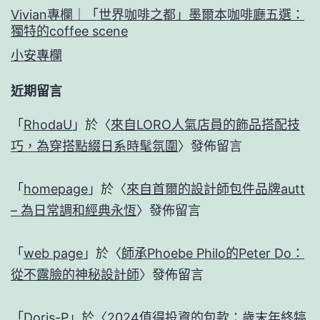
Vivian專欄｜「世界咖啡之都」墨爾本咖啡廳五選：
獨特的coffee scene
小安專欄
近期留言
「
RhodaU
」於〈
來自LORO人氣店員的飾品搭配技
巧，為穿搭點綴日系時髦氛圍
〉發佈留言
「
homepage
」於〈
來自首爾的設計師包件品牌autt
– 為日常調和經典永恆
〉發佈留言
「
web page
」於〈
師承Phoebe Philo的Peter Do：
從不露臉的神秘設計師
〉發佈留言
「
Doris-P
」於〈
2024值得投資的包款：歲末年終犒