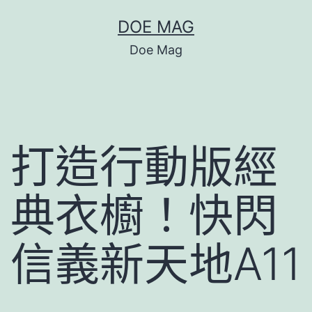
跳
DOE MAG
至
Doe Mag
主
要
內
容
打造行動版經
典衣櫥！快閃
信義新天地A11