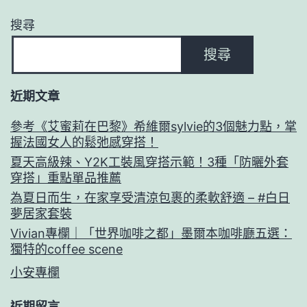
搜尋
搜尋
近期文章
參考《艾蜜莉在巴黎》希維爾sylvie的3個魅力點，掌
握法國女人的鬆弛感穿搭！
夏天高級辣、Y2K工裝風穿搭示範！3種「防曬外套
穿搭」重點單品推薦
為夏日而生，在家享受清涼包裹的柔軟舒適 – #白日
夢居家套裝
Vivian專欄｜「世界咖啡之都」墨爾本咖啡廳五選：
獨特的coffee scene
小安專欄
近期留言