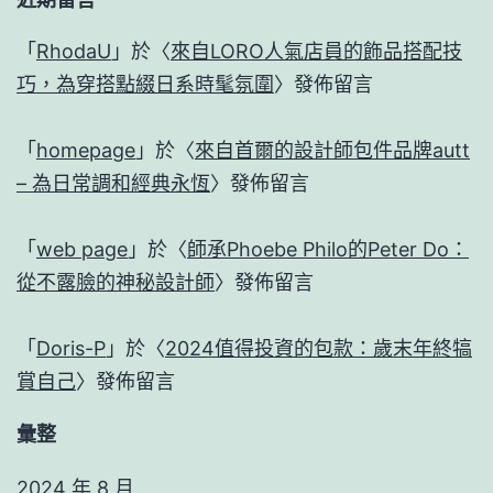
「
RhodaU
」於〈
來自LORO人氣店員的飾品搭配技
巧，為穿搭點綴日系時髦氛圍
〉發佈留言
「
homepage
」於〈
來自首爾的設計師包件品牌autt
– 為日常調和經典永恆
〉發佈留言
「
web page
」於〈
師承Phoebe Philo的Peter Do：
從不露臉的神秘設計師
〉發佈留言
「
Doris-P
」於〈
2024值得投資的包款：歲末年終犒
賞自己
〉發佈留言
彙整
2024 年 8 月