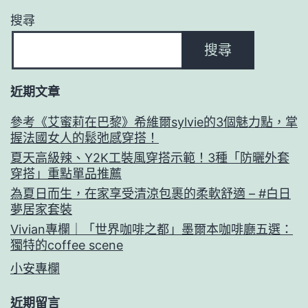
搜尋
搜尋
近期文章
參考《艾蜜莉在巴黎》希維爾sylvie的3個魅力點，掌
握法國女人的鬆弛感穿搭！
夏天高級辣、Y2K工裝風穿搭示範！3種「防曬外套
穿搭」重點單品推薦
為夏日而生，在家享受清涼包裹的柔軟舒適 – #白日
夢居家套裝
Vivian專欄｜「世界咖啡之都」墨爾本咖啡廳五選：
獨特的coffee scene
小安專欄
近期留言