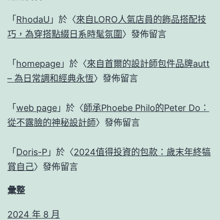
「
RhodaU
」於〈
來自LORO人氣店員的飾品搭配技
巧，為穿搭點綴日系時髦氛圍
〉發佈留言
「
homepage
」於〈
來自首爾的設計師包件品牌autt
– 為日常調和經典永恆
〉發佈留言
「
web page
」於〈
師承Phoebe Philo的Peter Do：
從不露臉的神秘設計師
〉發佈留言
「
Doris-P
」於〈
2024值得投資的包款：歲末年終犒
賞自己
〉發佈留言
彙整
2024 年 8 月