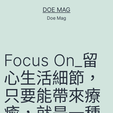
跳
DOE MAG
至
Doe Mag
主
要
內
容
Focus On_留
心生活細節，
只要能帶來療