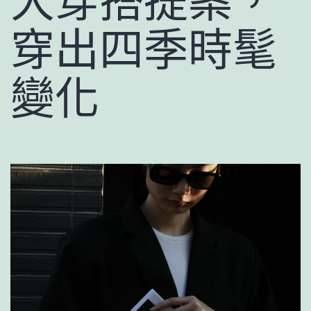
大穿搭提案，
穿出四季時髦
變化