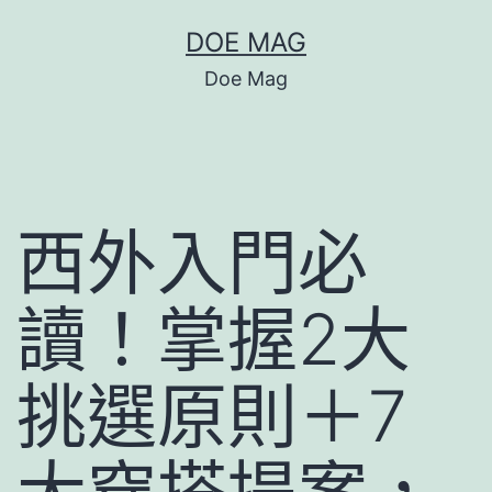
跳
DOE MAG
至
Doe Mag
主
要
內
容
西外入門必
讀！掌握2大
挑選原則＋7