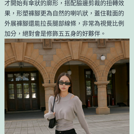
才開始有傘狀的廓形，搭配脇邊剪裁的扭轉效
果，形塑褲腳更為自然的喇叭狀，蓋住鞋面的
外展褲腳還能拉長腿部線條，非常為視覺比例
加分，絕對會是修飾五五身的好夥伴。