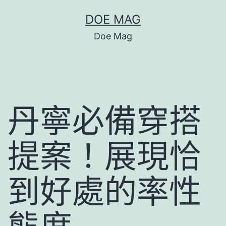
跳
DOE MAG
至
Doe Mag
主
要
內
容
丹寧必備穿搭
提案！展現恰
到好處的率性