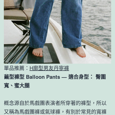
單品推薦：
H廓型男友丹寧褲
繭型褲型
Balloon Pants
— 適合身型： 臀圍
寬、蜜大腿
概念源自於馬戲團表演者所穿著的褲型，所以
又稱為馬戲團褲或氣球褲，有別於常見的寬褲