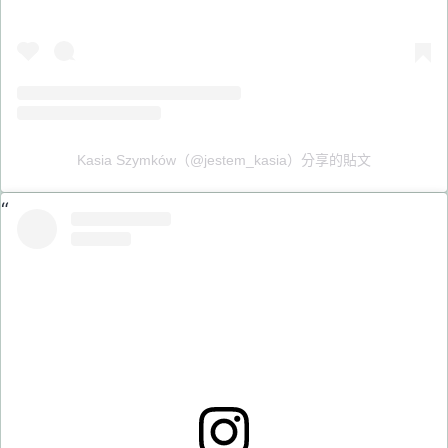
Kasia Szymków（@jestem_kasia）分享的貼文