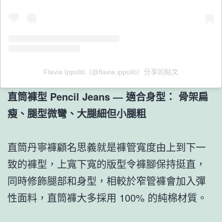
Flavia Ippoliti（@flavia.ippoliti）分享的貼文
直筒褲型 Pencil Jeans
—
適合身型：
骨架扁
瘦、腿型微彎、大腿細但小腿粗
直筒丹寧褲顧名思義就是褲管寬度由上到下一
致的褲型，上寬下寬的版型令褲腳保持挺直，
同時修飾腿部和身型，相較於窄管褲會加入彈
性面料，直筒褲大多採用 100% 的純棉材質。