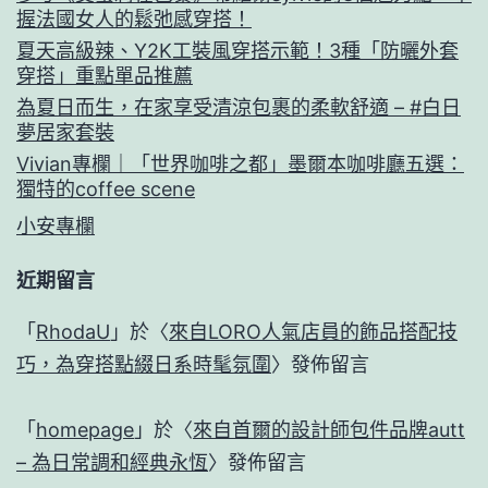
握法國女人的鬆弛感穿搭！
夏天高級辣、Y2K工裝風穿搭示範！3種「防曬外套
穿搭」重點單品推薦
為夏日而生，在家享受清涼包裹的柔軟舒適 – #白日
夢居家套裝
Vivian專欄｜「世界咖啡之都」墨爾本咖啡廳五選：
獨特的coffee scene
小安專欄
近期留言
「
RhodaU
」於〈
來自LORO人氣店員的飾品搭配技
巧，為穿搭點綴日系時髦氛圍
〉發佈留言
「
homepage
」於〈
來自首爾的設計師包件品牌autt
– 為日常調和經典永恆
〉發佈留言