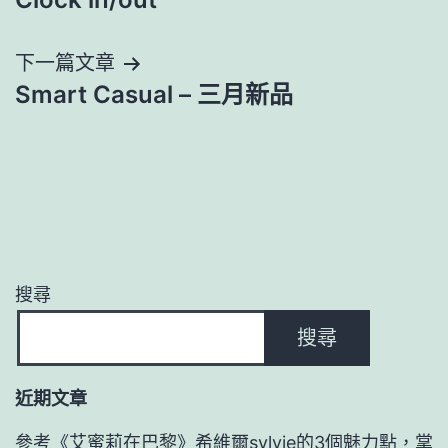
章
導
下一篇文章
Smart Casual – 三月新品
覽
搜尋
搜尋
近期文章
參考《艾蜜莉在巴黎》希維爾sylvie的3個魅力點，掌