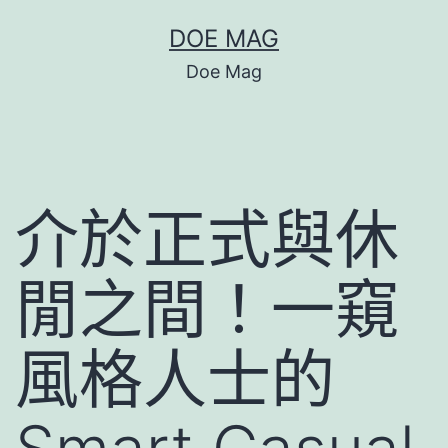
跳
DOE MAG
至
Doe Mag
主
要
內
容
介於正式與休
閒之間！一窺
風格人士的