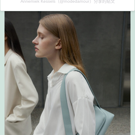
Annemiek Kessels（@modedamour）分享的貼文