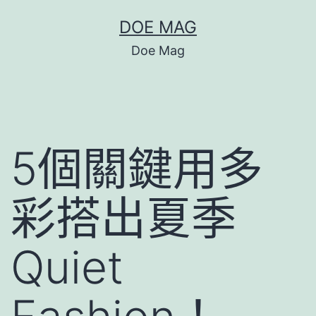
跳
DOE MAG
至
Doe Mag
主
要
內
容
5個關鍵用多
彩搭出夏季
Quiet