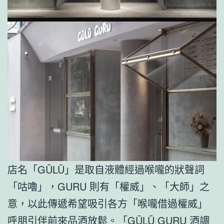
店名「GŪLŪ」是取自液體經過喉嚨的狀聲詞
「咕嚕」，GURU 則有「權威」、「大師」之
意，以此傳遞希望吸引各方「喉嚨借過權威」
呼朋引伴前來品酒放鬆。「GŪLŪ GURU 酒調