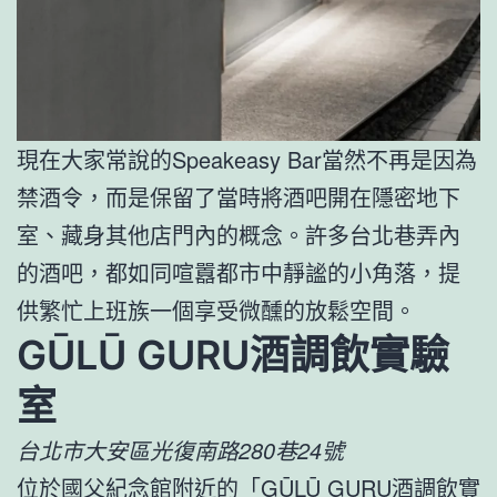
現在大家常說的Speakeasy Bar當然不再是因為
禁酒令，而是保留了當時將酒吧開在隱密地下
室、藏身其他店門內的概念。許多台北巷弄內
的酒吧，都如同喧囂都市中靜謐的小角落，提
供繁忙上班族一個享受微醺的放鬆空間。
GŪLŪ GURU酒調飲實驗
室
台北市大安區光復南路280巷24號
位於國父紀念館附近的「
GŪLŪ GURU酒調飲實