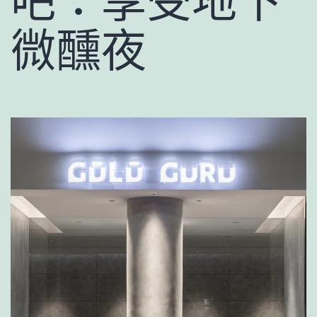
吧：享受地下
微醺夜