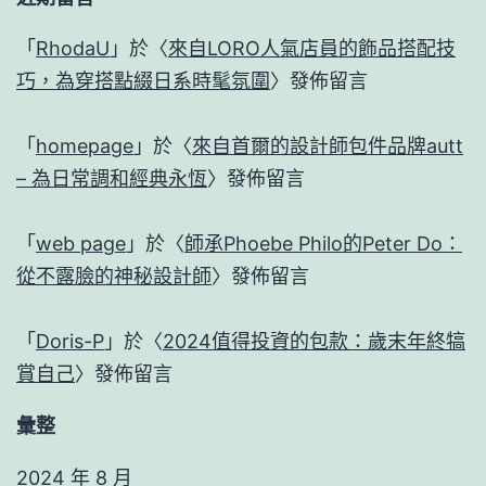
「
RhodaU
」於〈
來自LORO人氣店員的飾品搭配技
巧，為穿搭點綴日系時髦氛圍
〉發佈留言
「
homepage
」於〈
來自首爾的設計師包件品牌autt
– 為日常調和經典永恆
〉發佈留言
「
web page
」於〈
師承Phoebe Philo的Peter Do：
從不露臉的神秘設計師
〉發佈留言
「
Doris-P
」於〈
2024值得投資的包款：歲末年終犒
賞自己
〉發佈留言
彙整
2024 年 8 月