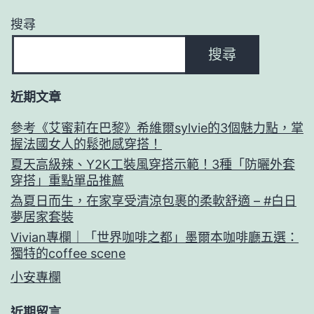
搜尋
搜尋
近期文章
參考《艾蜜莉在巴黎》希維爾sylvie的3個魅力點，掌
握法國女人的鬆弛感穿搭！
夏天高級辣、Y2K工裝風穿搭示範！3種「防曬外套
穿搭」重點單品推薦
為夏日而生，在家享受清涼包裹的柔軟舒適 – #白日
夢居家套裝
Vivian專欄｜「世界咖啡之都」墨爾本咖啡廳五選：
獨特的coffee scene
小安專欄
近期留言