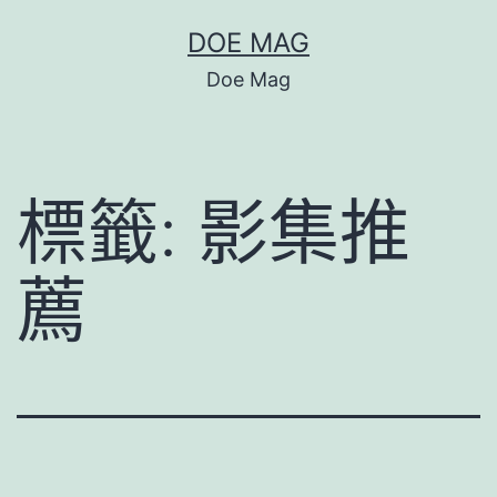
跳
DOE MAG
至
Doe Mag
主
要
內
標籤:
影集推
容
薦