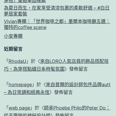
穿搭」重點單品推薦
為夏日而生，在家享受清涼包裹的柔軟舒適 – #白日
夢居家套裝
Vivian專欄｜「世界咖啡之都」墨爾本咖啡廳五選：
獨特的coffee scene
小安專欄
近期留言
「
RhodaU
」於〈
來自LORO人氣店員的飾品搭配技
巧，為穿搭點綴日系時髦氛圍
〉發佈留言
「
homepage
」於〈
來自首爾的設計師包件品牌autt
– 為日常調和經典永恆
〉發佈留言
「
web page
」於〈
師承Phoebe Philo的Peter Do：
從不露臉的神秘設計師
〉發佈留言