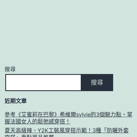
搜尋
搜尋
近期文章
參考《艾蜜莉在巴黎》希維爾sylvie的3個魅力點，掌
握法國女人的鬆弛感穿搭！
夏天高級辣、Y2K工裝風穿搭示範！3種「防曬外套