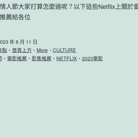
情人節大家打算怎麼過呢？以下這些Netflix上關於
推薦給各位
023 年 8 月 11 日
焦點
、
首頁上方
、
More
、
CULTURE
節
、
電影推薦
、
影集推薦
、
NETFLIX
、
2023電影