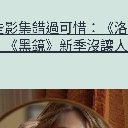
些影集錯過可惜：《洛
》《黑鏡》新季沒讓人