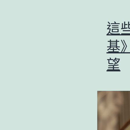
這
基
望