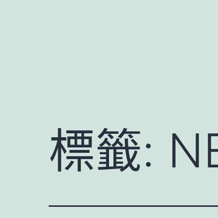
跳
至
主
要
內
容
標籤:
N