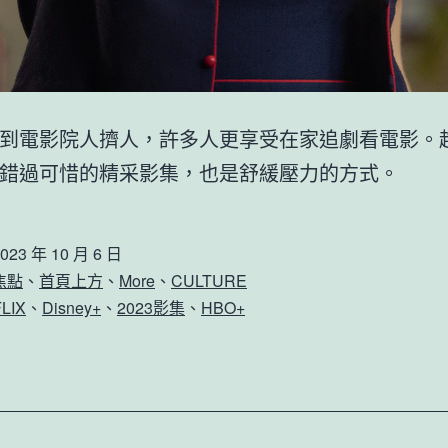
到電影院人擠人，許多人更享受在家追劇看電影。
錯過可惜的精采影集，也是舒緩壓力的方式。
023 年 10 月 6 日
焦點
、
首頁上方
、
More
、
CULTURE
LIX
、
Disney+
、
2023影集
、
HBO+