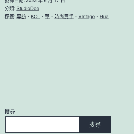
發佈日期:
2022 年 6 月 17 日
分類:
StudioDoe
標籤:
專訪
、
KOL
、
華
、
時尚買手
、
Vintage
、
Hua
搜尋
搜尋