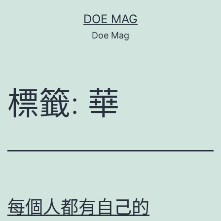
跳
DOE MAG
至
Doe Mag
主
要
內
標籤:
華
容
每個人都有自己的