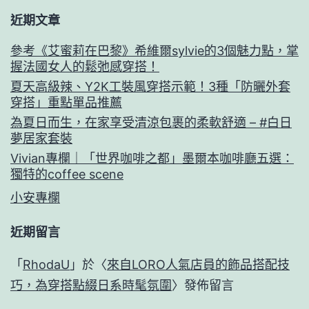
近期文章
參考《艾蜜莉在巴黎》希維爾sylvie的3個魅力點，掌
握法國女人的鬆弛感穿搭！
夏天高級辣、Y2K工裝風穿搭示範！3種「防曬外套
穿搭」重點單品推薦
為夏日而生，在家享受清涼包裹的柔軟舒適 – #白日
夢居家套裝
Vivian專欄｜「世界咖啡之都」墨爾本咖啡廳五選：
獨特的coffee scene
小安專欄
近期留言
「
RhodaU
」於〈
來自LORO人氣店員的飾品搭配技
巧，為穿搭點綴日系時髦氛圍
〉發佈留言