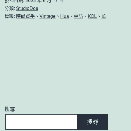
發佈日期:
2022 年 6 月 17 日
分類:
StudioDoe
標籤:
時尚買手
、
Vintage
、
Hua
、
專訪
、
KOL
、
華
搜尋
搜尋