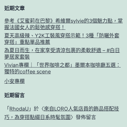
近期文章
參考《艾蜜莉在巴黎》希維爾sylvie的3個魅力點，掌
握法國女人的鬆弛感穿搭！
夏天高級辣、Y2K工裝風穿搭示範！3種「防曬外套
穿搭」重點單品推薦
為夏日而生，在家享受清涼包裹的柔軟舒適 – #白日
夢居家套裝
Vivian專欄｜「世界咖啡之都」墨爾本咖啡廳五選：
獨特的coffee scene
小安專欄
近期留言
「
RhodaU
」於〈
來自LORO人氣店員的飾品搭配技
巧，為穿搭點綴日系時髦氛圍
〉發佈留言