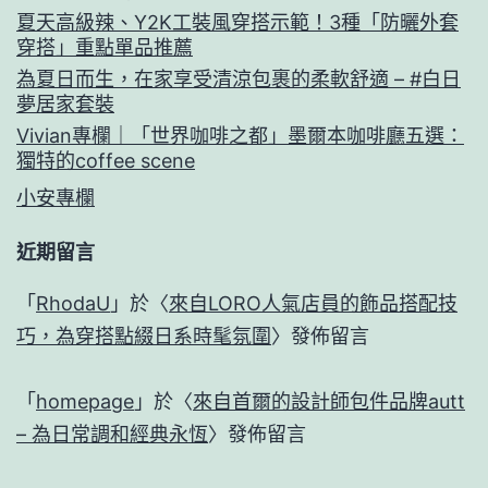
夏天高級辣、Y2K工裝風穿搭示範！3種「防曬外套
穿搭」重點單品推薦
為夏日而生，在家享受清涼包裹的柔軟舒適 – #白日
夢居家套裝
Vivian專欄｜「世界咖啡之都」墨爾本咖啡廳五選：
獨特的coffee scene
小安專欄
近期留言
「
RhodaU
」於〈
來自LORO人氣店員的飾品搭配技
巧，為穿搭點綴日系時髦氛圍
〉發佈留言
「
homepage
」於〈
來自首爾的設計師包件品牌autt
– 為日常調和經典永恆
〉發佈留言