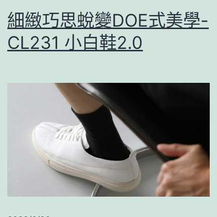
細緻巧思蛻變DOE式美學-
CL231 小白鞋2.0