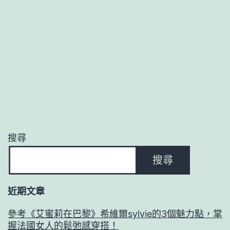
搜尋
搜尋
近期文章
參考《艾蜜莉在巴黎》希維爾sylvie的3個魅力點，掌
握法國女人的鬆弛感穿搭！