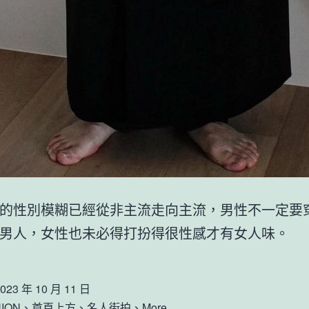
的性別模糊已經從非主流走向主流，男性不一定要
男人，女性也未必得打扮得很性感才有女人味。
023 年 10 月 11 日
ION
、
首頁上方
、
名人街拍
、
More