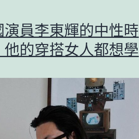
國演員李東輝的中性時
：他的穿搭女人都想學