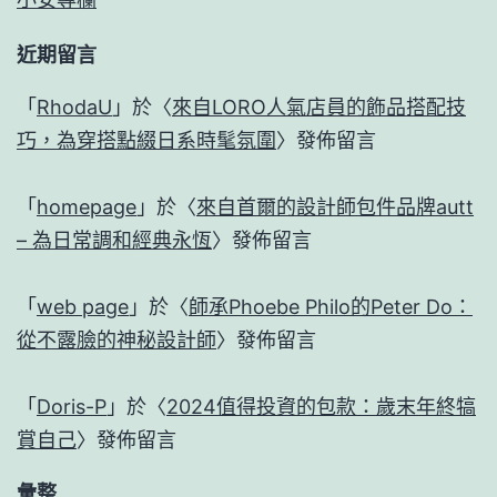
近期留言
「
RhodaU
」於〈
來自LORO人氣店員的飾品搭配技
巧，為穿搭點綴日系時髦氛圍
〉發佈留言
「
homepage
」於〈
來自首爾的設計師包件品牌autt
– 為日常調和經典永恆
〉發佈留言
「
web page
」於〈
師承Phoebe Philo的Peter Do：
從不露臉的神秘設計師
〉發佈留言
「
Doris-P
」於〈
2024值得投資的包款：歲末年終犒
賞自己
〉發佈留言
彙整