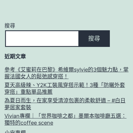
搜尋
搜尋
近期文章
參考《艾蜜莉在巴黎》希維爾sylvie的3個魅力點，掌
握法國女人的鬆弛感穿搭！
夏天高級辣、Y2K工裝風穿搭示範！3種「防曬外套
穿搭」重點單品推薦
為夏日而生，在家享受清涼包裹的柔軟舒適 – #白日
夢居家套裝
Vivian專欄｜「世界咖啡之都」墨爾本咖啡廳五選：
獨特的coffee scene
小安專欄