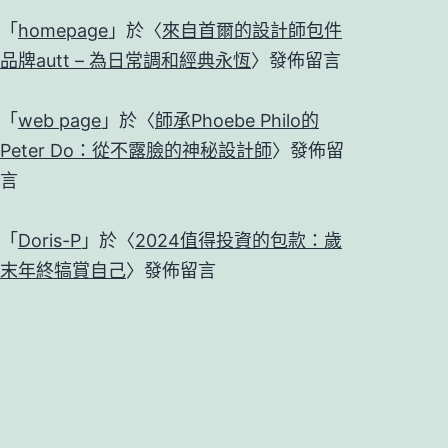
「
homepage
」於〈
來自首爾的設計師包件
品牌autt – 為日常調和經典永恆
〉發佈留言
「
web page
」於〈
師承Phoebe Philo的
Peter Do：從不露臉的神秘設計師
〉發佈留
言
「
Doris-P
」於〈
2024值得投資的包款：歲
末年終犒賞自己
〉發佈留言