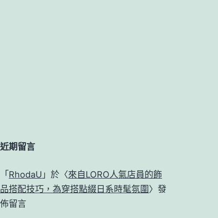
近期留言
「
RhodaU
」於〈
來自LORO人氣店員的飾
品搭配技巧，為穿搭點綴日系時髦氛圍
〉發
佈留言