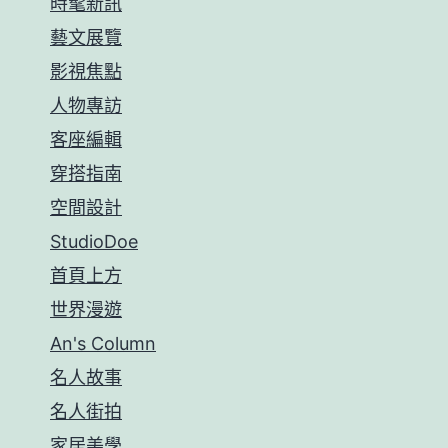
時髦新訊
藝文展覽
影視焦點
人物專訪
客座編輯
穿搭指南
空間設計
StudioDoe
首頁上方
世界漫遊
An's Column
名人故事
名人街拍
家居美學