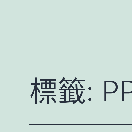
跳
至
主
要
內
容
標籤:
P