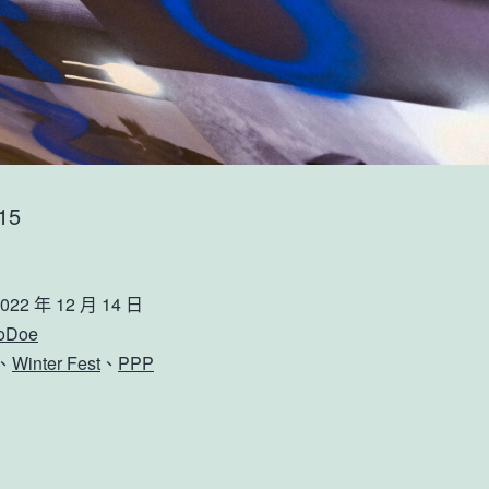
15
022 年 12 月 14 日
ioDoe
、
Winter Fest
、
PPP