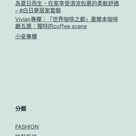
為夏日而生，在家享受清涼包裹的柔軟舒適
– #白日夢居家套裝
Vivian專欄｜「世界咖啡之都」墨爾本咖啡
廳五選：獨特的coffee scene
小安專欄
分類
FASHION