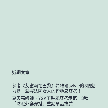
近期文章
參考《艾蜜莉在巴黎》希維爾sylvie的3個魅
力點，掌握法國女人的鬆弛感穿搭！
夏天高級辣、Y2K工裝風穿搭示範！3種
「防曬外套穿搭」重點單品推薦