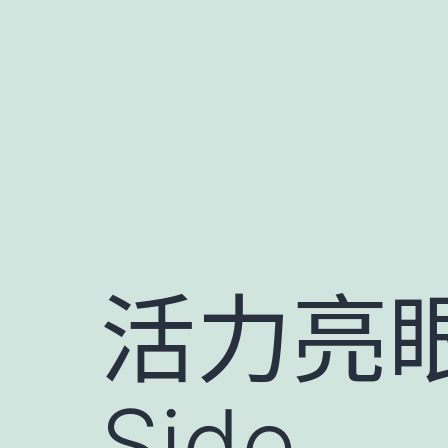
跳
至
主
要
內
容
活力亮眼的
Side