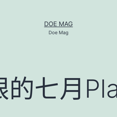
DOE MAG
Doe Mag
七月Play