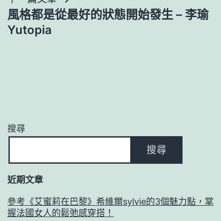
風格都是從最好的狀態開始發生 – 李瑜
覽
Yutopia
搜尋
搜尋
近期文章
參考《艾蜜莉在巴黎》希維爾sylvie的3個魅力點，掌
握法國女人的鬆弛感穿搭！