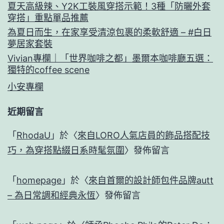
夏天高級辣、Y2K工裝風穿搭示範！3種「防曬外套
穿搭」重點單品推薦
為夏日而生，在家享受清涼包裹的柔軟舒適 – #白日
夢居家套裝
Vivian專欄｜「世界咖啡之都」墨爾本咖啡廳五選：
獨特的coffee scene
小安專欄
近期留言
「
RhodaU
」於〈
來自LORO人氣店員的飾品搭配技
巧，為穿搭點綴日系時髦氛圍
〉發佈留言
「
homepage
」於〈
來自首爾的設計師包件品牌autt
– 為日常調和經典永恆
〉發佈留言