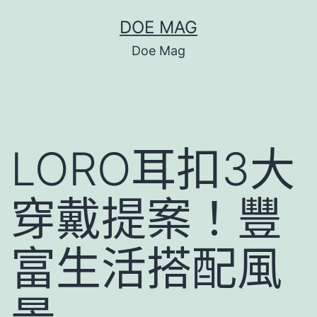
跳
DOE MAG
至
Doe Mag
主
要
內
容
LORO耳扣3大
穿戴提案！豐
富生活搭配風