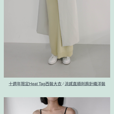
十週年限定Heat Tag西裝大衣
/
涼感直順削肩針織洋裝