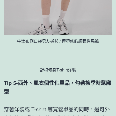
牛津布側口袋男友襯衫
/
極塑修飾超彈性馬褲
舒棉修身T-shirt洋裝
Tip 5-西外、風衣個性化單品，勾勒換季時髦廓
型
穿著洋裝或 T-shirt 等寬鬆單品的同時，還可外