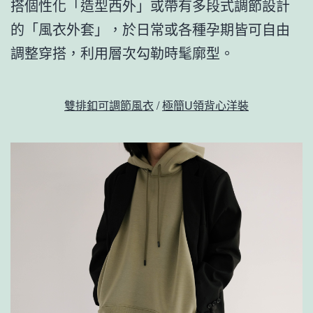
搭個性化「造型西外」或帶有多段式調節設計
的「風衣外套」，於日常或各種孕期皆可自由
調整穿搭，利用層次勾勒時髦廓型。
雙排釦可調節風衣
/
極簡U領背心洋裝