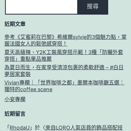
搜尋
近期文章
參考《艾蜜莉在巴黎》希維爾sylvie的3個魅力點，掌
握法國女人的鬆弛感穿搭！
夏天高級辣、Y2K工裝風穿搭示範！3種「防曬外套
穿搭」重點單品推薦
為夏日而生，在家享受清涼包裹的柔軟舒適 – #白日
夢居家套裝
Vivian專欄｜「世界咖啡之都」墨爾本咖啡廳五選：
獨特的coffee scene
小安專欄
近期留言
「
RhodaU
」於〈
來自LORO人氣店員的飾品搭配技