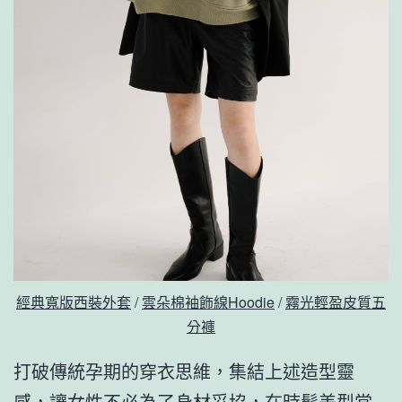
經典寬版西裝外套
/
雲朵棉袖飾線Hoodie
/
霧光輕盈皮質五
分褲
打破傳統孕期的穿衣思維，集結上述造型靈
感，讓女性不必為了身材妥協，在時髦美型當