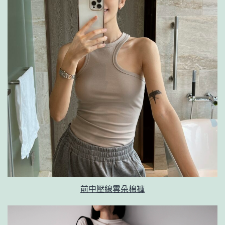
前中壓線雲朵棉褲