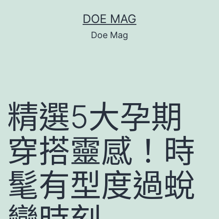
跳
DOE MAG
至
Doe Mag
主
要
內
容
精選5大孕期
穿搭靈感！時
髦有型度過蛻