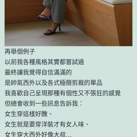
再舉個例子
以前我各種風格其實都嘗試過
最終讓我覺得自信滿滿的
是帥氣西外以及各式極簡剪裁的單品
我喜歡自己呈現那種有個性又不張狂的感覺
但總會收到一些訊息告訴我：
女生穿這樣好醜、
女生就是要穿洋裝才有女人味、
女生穿大西外好像大叔…