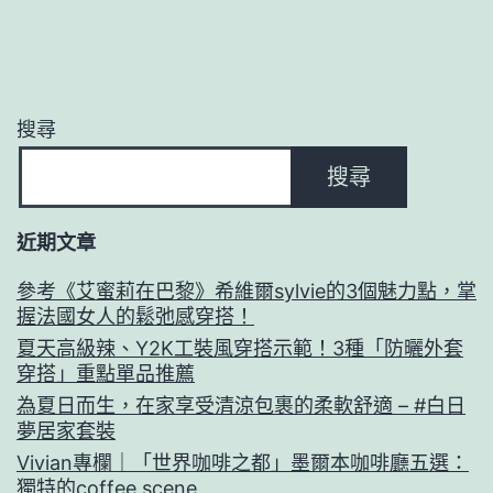
搜尋
搜尋
近期文章
參考《艾蜜莉在巴黎》希維爾sylvie的3個魅力點，掌
握法國女人的鬆弛感穿搭！
夏天高級辣、Y2K工裝風穿搭示範！3種「防曬外套
穿搭」重點單品推薦
為夏日而生，在家享受清涼包裹的柔軟舒適 – #白日
夢居家套裝
Vivian專欄｜「世界咖啡之都」墨爾本咖啡廳五選：
獨特的coffee scene