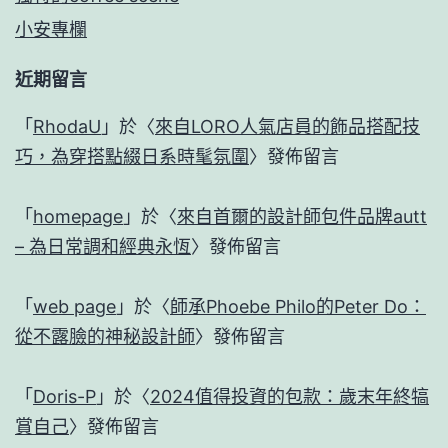
小安專欄
近期留言
「
RhodaU
」於〈
來自LORO人氣店員的飾品搭配技
巧，為穿搭點綴日系時髦氛圍
〉發佈留言
「
homepage
」於〈
來自首爾的設計師包件品牌autt
– 為日常調和經典永恆
〉發佈留言
「
web page
」於〈
師承Phoebe Philo的Peter Do：
從不露臉的神秘設計師
〉發佈留言
「
Doris-P
」於〈
2024值得投資的包款：歲末年終犒
賞自己
〉發佈留言