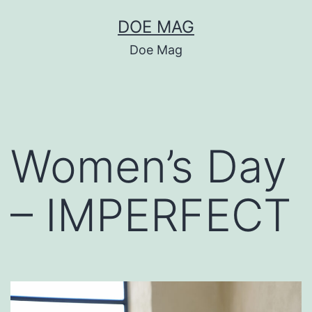
跳
DOE MAG
至
Doe Mag
主
要
內
容
Women’s Day
– IMPERFECT