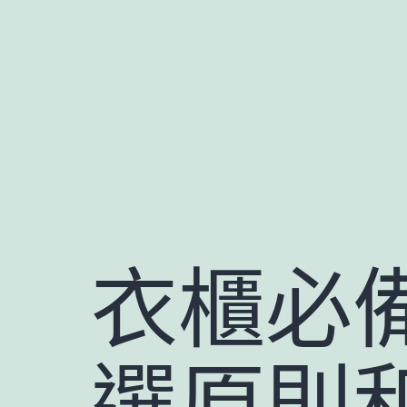
跳
至
主
要
內
容
衣櫃必備
選原則