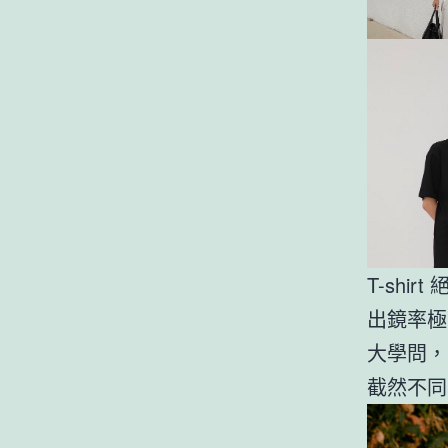
T-sh
出鏡率極
大學問，
截然不同