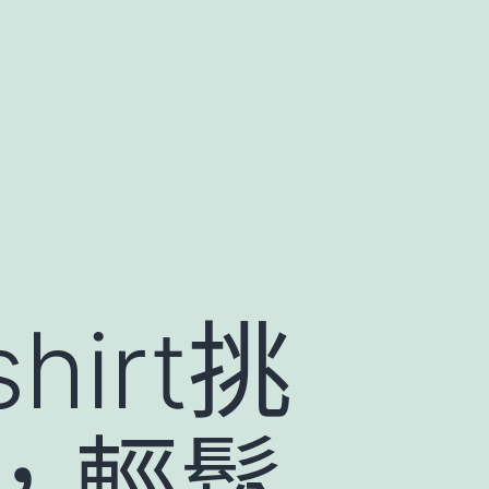
irt挑
，輕鬆