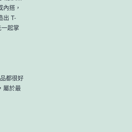
或內搭，
 T-
？先一起掌
單品都很好
，屬於最