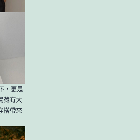
替下，更是
實藏有大
穿搭帶來