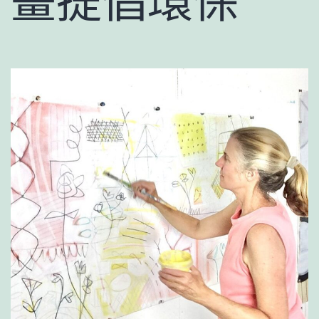
畫提倡環保