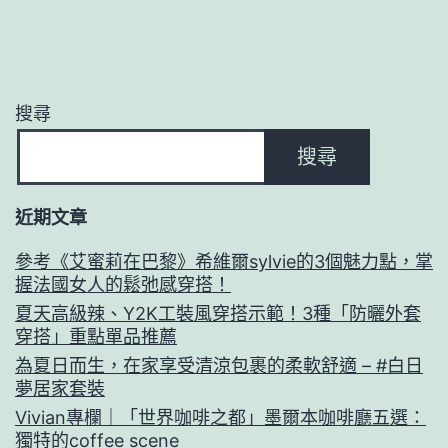
搜尋
搜尋
近期文章
參考《艾蜜莉在巴黎》希維爾sylvie的3個魅力點，掌
握法國女人的鬆弛感穿搭！
夏天高級辣、Y2K工裝風穿搭示範！3種「防曬外套
穿搭」重點單品推薦
為夏日而生，在家享受清涼包裹的柔軟舒適 – #白日
夢居家套裝
Vivian專欄｜「世界咖啡之都」墨爾本咖啡廳五選：
獨特的coffee scene