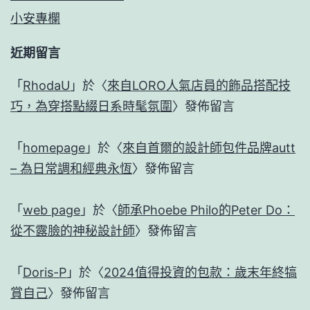
小安專欄
近期留言
「
RhodaU
」於〈
來自LORO人氣店員的飾品搭配技
巧，為穿搭點綴日系時髦氛圍
〉發佈留言
「
homepage
」於〈
來自首爾的設計師包件品牌autt
– 為日常調和經典永恆
〉發佈留言
「
web page
」於〈
師承Phoebe Philo的Peter Do：
從不露臉的神秘設計師
〉發佈留言
「
Doris-P
」於〈
2024值得投資的包款：歲末年終犒
賞自己
〉發佈留言