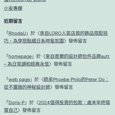
小安專欄
近期留言
「
RhodaU
」於〈
來自LORO人氣店員的飾品搭配技
巧，為穿搭點綴日系時髦氛圍
〉發佈留言
「
homepage
」於〈
來自首爾的設計師包件品牌autt
– 為日常調和經典永恆
〉發佈留言
「
web page
」於〈
師承Phoebe Philo的Peter Do：
從不露臉的神秘設計師
〉發佈留言
「
Doris-P
」於〈
2024值得投資的包款：歲末年終犒
賞自己
〉發佈留言