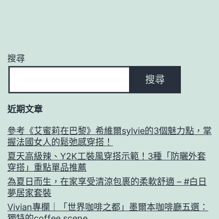
搜尋
搜尋
近期文章
參考《艾蜜莉在巴黎》希維爾sylvie的3個魅力點，掌
握法國女人的鬆弛感穿搭！
夏天高級辣、Y2K工裝風穿搭示範！3種「防曬外套
穿搭」重點單品推薦
為夏日而生，在家享受清涼包裹的柔軟舒適 – #白日
夢居家套裝
Vivian專欄｜「世界咖啡之都」墨爾本咖啡廳五選：
獨特的coffee scene