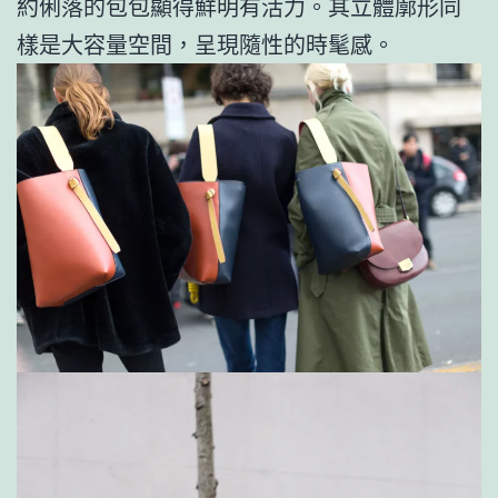
約俐落的包包顯得鮮明有活力。其立體廓形同
樣是大容量空間，呈現隨性的時髦感。