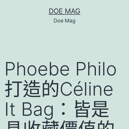
跳
DOE MAG
至
Doe Mag
主
要
內
容
Phoebe Philo
打造的Céline
It Bag：皆是