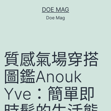
跳
DOE MAG
至
Doe Mag
主
要
內
容
質感氣場穿搭
圖鑑Anouk
Yve：簡單即