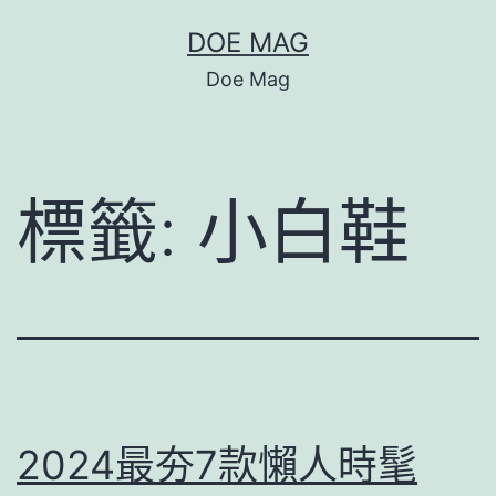
跳
DOE MAG
至
Doe Mag
主
要
內
標籤:
小白鞋
容
2024最夯7款懶人時髦