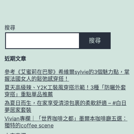
搜尋
搜尋
近期文章
參考《艾蜜莉在巴黎》希維爾sylvie的3個魅力點，掌
握法國女人的鬆弛感穿搭！
夏天高級辣、Y2K工裝風穿搭示範！3種「防曬外套
穿搭」重點單品推薦
為夏日而生，在家享受清涼包裹的柔軟舒適 – #白日
夢居家套裝
Vivian專欄｜「世界咖啡之都」墨爾本咖啡廳五選：
獨特的coffee scene