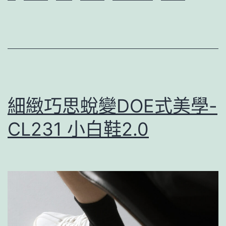
細緻巧思蛻變DOE式美學-
CL231 小白鞋2.0