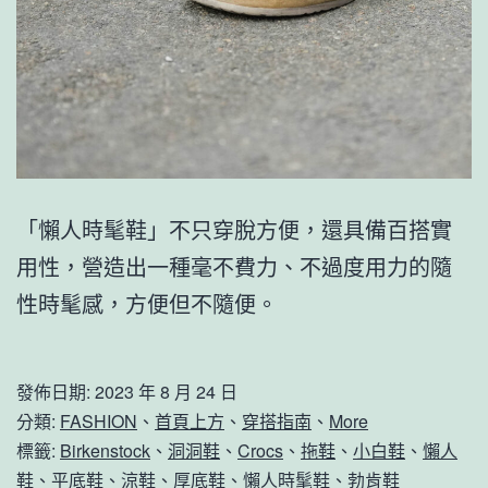
「懶人時髦鞋」不只穿脫方便，還具備百搭實
用性，營造出一種毫不費力、不過度用力的隨
性時髦感，方便但不隨便。
發佈日期:
2023 年 8 月 24 日
分類:
FASHION
、
首頁上方
、
穿搭指南
、
More
標籤:
Birkenstock
、
洞洞鞋
、
Crocs
、
拖鞋
、
小白鞋
、
懶人
鞋
、
平底鞋
、
涼鞋
、
厚底鞋
、
懶人時髦鞋
、
勃肯鞋