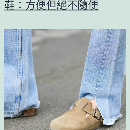
鞋：方便但絕不隨便