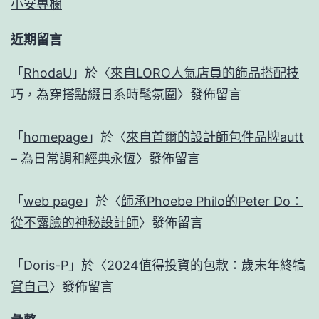
小安專欄
近期留言
「
RhodaU
」於〈
來自LORO人氣店員的飾品搭配技
巧，為穿搭點綴日系時髦氛圍
〉發佈留言
「
homepage
」於〈
來自首爾的設計師包件品牌autt
– 為日常調和經典永恆
〉發佈留言
「
web page
」於〈
師承Phoebe Philo的Peter Do：
從不露臉的神秘設計師
〉發佈留言
「
Doris-P
」於〈
2024值得投資的包款：歲末年終犒
賞自己
〉發佈留言