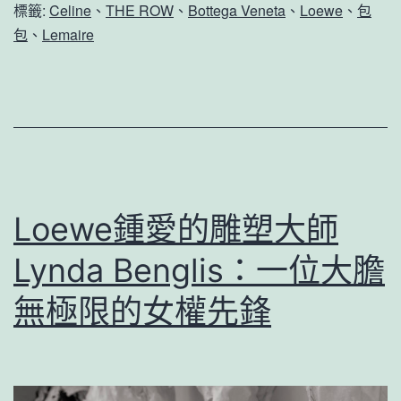
標籤:
Celine
、
THE ROW
、
Bottega Veneta
、
Loewe
、
包
包
、
Lemaire
Loewe鍾愛的雕塑大師
Lynda Benglis：一位大膽
無極限的女權先鋒