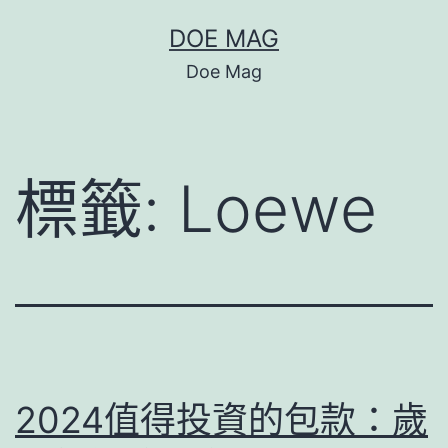
跳
DOE MAG
至
Doe Mag
主
要
內
標籤:
Loewe
容
2024值得投資的包款：歲