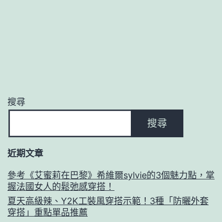
搜尋
搜尋
近期文章
參考《艾蜜莉在巴黎》希維爾sylvie的3個魅力點，掌
握法國女人的鬆弛感穿搭！
夏天高級辣、Y2K工裝風穿搭示範！3種「防曬外套
穿搭」重點單品推薦