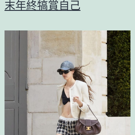
末年終犒賞自己