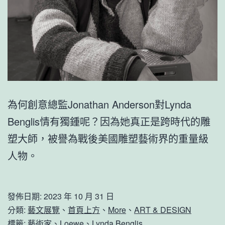
為何創意總監Jonathan Anderson對Lynda
Benglis情有獨鍾呢？因為她真正是跨時代的雕
塑大師，被譽為戰後美國雕塑藝術界的重量級
人物。
發佈日期:
2023 年 10 月 31 日
分類:
藝文展覽
、
首頁上方
、
More
、
ART & DESIGN
標籤:
藝術家
、
Loewe
、
Lynda Benglis