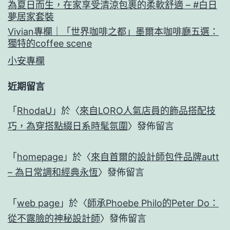
為夏日而生，在家享受清涼包裹的柔軟舒適 – #白日
夢居家套裝
Vivian專欄｜「世界咖啡之都」墨爾本咖啡廳五選：
獨特的coffee scene
小安專欄
近期留言
「
RhodaU
」於〈
來自LORO人氣店員的飾品搭配技
巧，為穿搭點綴日系時髦氛圍
〉發佈留言
「
homepage
」於〈
來自首爾的設計師包件品牌autt
– 為日常調和經典永恆
〉發佈留言
「
web page
」於〈
師承Phoebe Philo的Peter Do：
從不露臉的神秘設計師
〉發佈留言