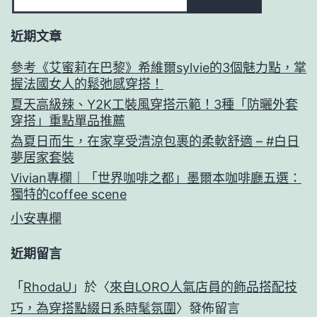
近期文章
參考《艾蜜莉在巴黎》希維爾sylvie的3個魅力點，掌
握法國女人的鬆弛感穿搭！
夏天高級辣、Y2K工裝風穿搭示範！3種「防曬外套
穿搭」重點單品推薦
為夏日而生，在家享受清涼包裹的柔軟舒適 – #白日
夢居家套裝
Vivian專欄｜「世界咖啡之都」墨爾本咖啡廳五選：
獨特的coffee scene
小安專欄
近期留言
「
RhodaU
」於〈
來自LORO人氣店員的飾品搭配技
巧，為穿搭點綴日系時髦氛圍
〉發佈留言