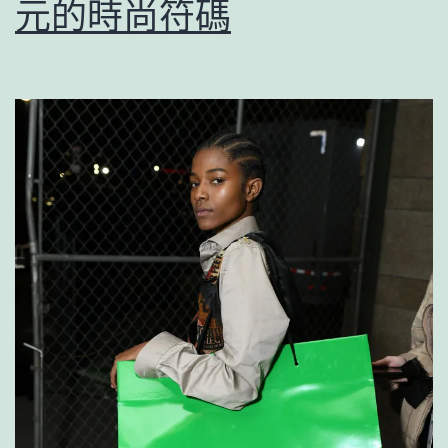
元的時尚符碼